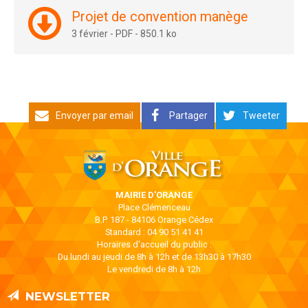
Projet de convention manège
3 février
-
PDF
-
850.1 ko
Envoyer par email
Partager
Tweeter
MAIRIE D'ORANGE
Place Clémenceau
B.P. 187 - 84106 Orange Cédex
Standard : 04 90 51 41 41
Horaires d'accueil du public :
Du lundi au jeudi de 8h à 12h et de 13h30 à 17h30
Le vendredi de 8h à 12h
NEWSLETTER