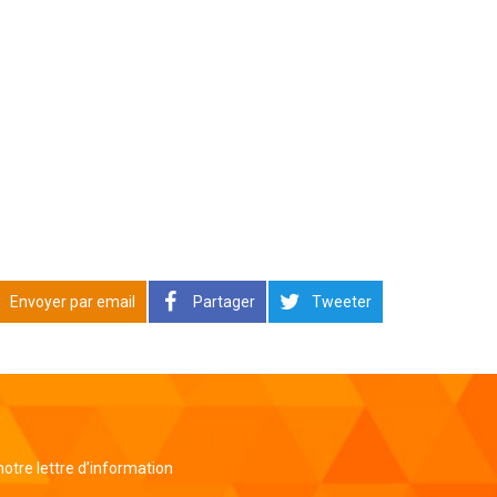
Envoyer par email
Partager
Tweeter
 notre lettre d’information