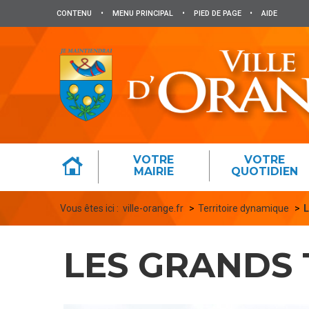
Panneau de gestion des cookies
CONTENU
•
MENU PRINCIPAL
•
PIED DE PAGE
•
AIDE
VOTRE
VOTRE
MAIRIE
QUOTIDIEN
Vous êtes ici :
ville-orange.fr
Territoire dynamique
L
LES GRANDS