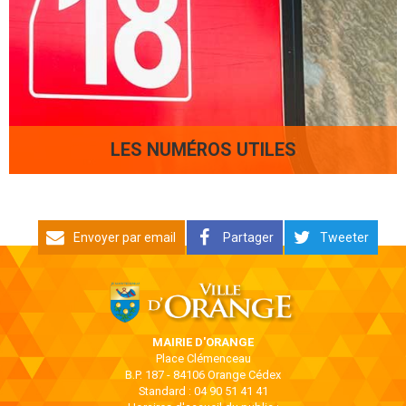
LES NUMÉROS UTILES
Envoyer par email
Partager
Tweeter
MAIRIE D'ORANGE
Place Clémenceau
B.P. 187 - 84106 Orange Cédex
Standard : 04 90 51 41 41