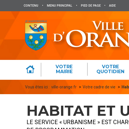
Panneau de gestion des cookies
CONTENU
•
MENU PRINCIPAL
•
PIED DE PAGE
•
AIDE
VOTRE
VOTRE
MAIRIE
QUOTIDIEN
Vous êtes ici :
ville-orange.fr
Votre cadre de vie
Hab
HABITAT ET 
LE SERVICE « URBANISME » EST CHA