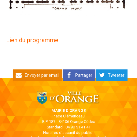
Lien du programme
Envoyer par email
Partager
Tweeter
MAIRIE D'ORANGE
Place Clémenceau
B.P. 187 - 84106 Orange Cédex
Standard : 04 90 51 41 41
Horaires d'accueil du public :