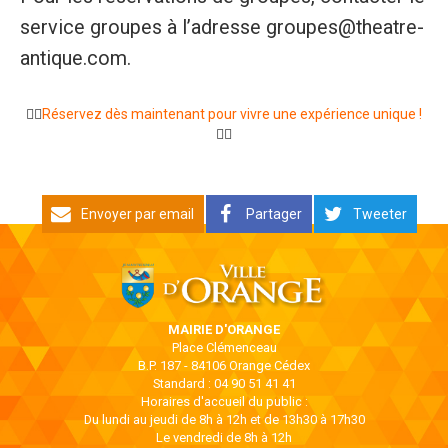
service groupes à l’adresse groupes@theatre-
antique.com.
🧜‍♂️
Réservez dès maintenant pour vivre une expérience unique !
🧜‍♂️
Envoyer par email
Partager
Tweeter
MAIRIE D'ORANGE
Place Clémenceau
B.P. 187 - 84106 Orange Cédex
Standard : 04 90 51 41 41
Horaires d'accueil du public :
Du lundi au jeudi de 8h à 12h et de 13h30 à 17h30
Le vendredi de 8h à 12h