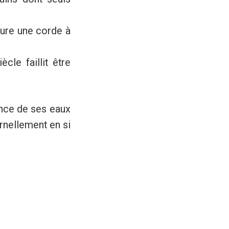
ture une corde à
cle faillit être
ance de ses eaux
rnellement en si