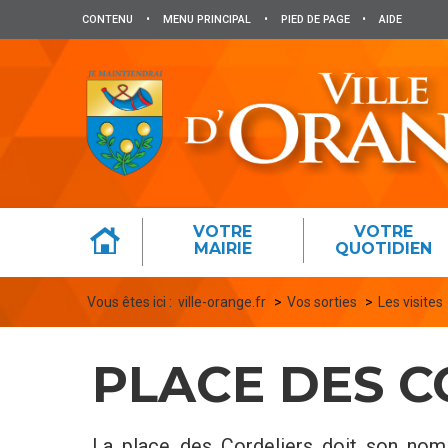
Panneau de gestion des cookies
CONTENU
•
MENU PRINCIPAL
•
PIED DE PAGE
•
AIDE
VOTRE
VOTRE
MAIRIE
QUOTIDIEN
Vous êtes ici :
ville-orange.fr
Vos sorties
Les visites
PLACE DES C
La place des Cordeliers doit son nom 