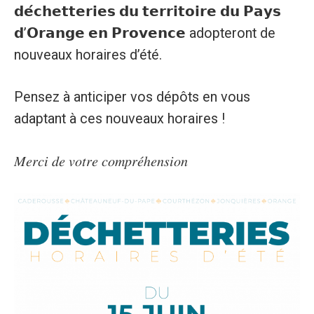
𝗱𝗲́𝗰𝗵𝗲𝘁𝘁𝗲𝗿𝗶𝗲𝘀 𝗱𝘂 𝘁𝗲𝗿𝗿𝗶𝘁𝗼𝗶𝗿𝗲 𝗱𝘂 𝗣𝗮𝘆𝘀
𝗱’𝗢𝗿𝗮𝗻𝗴𝗲 𝗲𝗻 𝗣𝗿𝗼𝘃𝗲𝗻𝗰𝗲 adopteront de
nouveaux horaires d’été.
Pensez à anticiper vos dépôts en vous
adaptant à ces nouveaux horaires !
𝑀𝑒𝑟𝑐𝑖 𝑑𝑒 𝑣𝑜𝑡𝑟𝑒 𝑐𝑜𝑚𝑝𝑟𝑒́ℎ𝑒𝑛𝑠𝑖𝑜𝑛