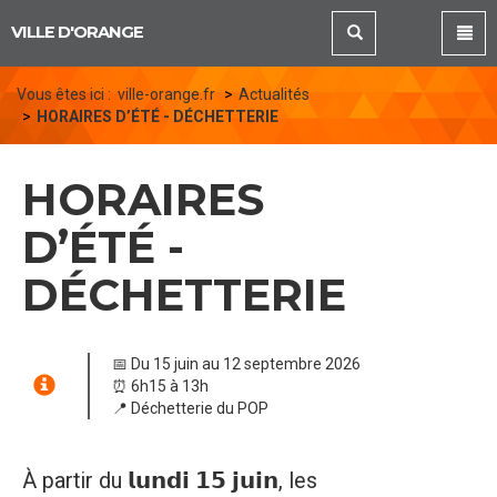
Panneau de gestion des cookies
VILLE D'ORANGE
Vous êtes ici :
ville-orange.fr
Actualités
HORAIRES D’ÉTÉ - DÉCHETTERIE
HORAIRES
D’ÉTÉ -
DÉCHETTERIE
📅 Du 15 juin au 12 septembre 2026
⏰ 6h15 à 13h
📍 Déchetterie du POP
À partir du 𝗹𝘂𝗻𝗱𝗶 𝟭𝟱 𝗷𝘂𝗶𝗻, les