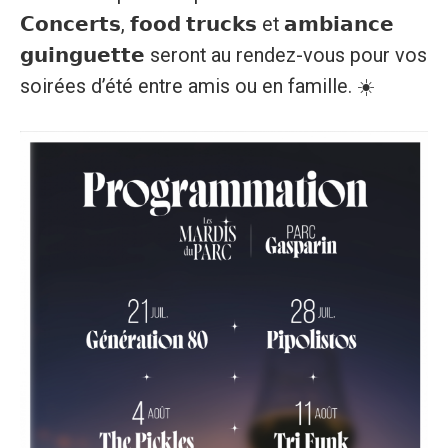
𝗖𝗼𝗻𝗰𝗲𝗿𝘁𝘀, 𝗳𝗼𝗼𝗱 𝘁𝗿𝘂𝗰𝗸𝘀 et 𝗮𝗺𝗯𝗶𝗮𝗻𝗰𝗲
𝗴𝘂𝗶𝗻𝗴𝘂𝗲𝘁𝘁𝗲 seront au rendez-vous pour vos
soirées d’été entre amis ou en famille. ☀️