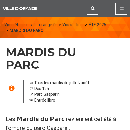
Panneau de gestion des cookies
VILLE D'ORANGE
Vous êtes ici :
ville-orange.fr
Vos sorties
ÉTÉ 2026
MARDIS DU PARC
MARDIS DU
PARC
📅 Tous les mardis de juillet/août
⏰ Dès 19h
📍 Parc Gasparin
🎟️ Entrée libre
Les 𝗠𝗮𝗿𝗱𝗶𝘀 𝗱𝘂 𝗣𝗮𝗿𝗰 reviennent cet été à
l’ombre du parc Gasparin.