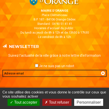
MAIRIE D'ORANGE
Place Clémenceau
B.P. 187 - 84106 Orange Cédex
Standard : 04 90 51 41 41
Horaires d'accueil du public :
Du lundi au jeudi de 8h à 12h et de 13h30 à 17h30
Le vendredi de 8h à 12h
NEWSLETTER
Suivez l’actualité de la ville grâce à notre lettre d’information
Je ne suis pas un robot
Email
MENTIONS LÉGALES
DONNÉES PERSONNELLES
CONTACT
Ce site utilise des cookies et vous donne le contrôle sur ceux que
AIDE ET ACCESSIBILITÉ
PLAN DE SITE
vous souhaitez activer
Tout accepter
Tout refuser
Personnaliser