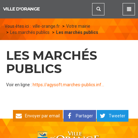
Panneau de gestion des cookies
VILLE D'ORANGE
Vous êtes ici :
ville-orange.fr
Votre mairie
Les marchés publics
Les marchés publics
LES MARCHÉS
PUBLICS
Voir en ligne :
https://agysoft.marches-publics.inf...
Envoyer par email
Partager
Tweeter