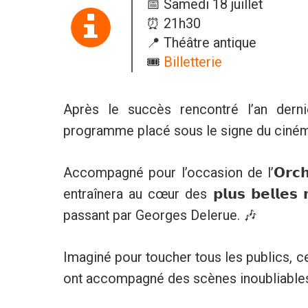
📅 Samedi 18 juillet
⏰ 21h30
📍 Théâtre antique
🎟️
Billetterie
Après le succès rencontré l’an dern
programme placé sous le signe du cinéma
Accompagné pour l’occasion de l’𝗢𝗿𝗰𝗵𝗲𝘀
entraînera au cœur des 𝗽𝗹𝘂𝘀 𝗯𝗲𝗹𝗹𝗲𝘀
passant par Georges Delerue. 🎶
Imaginé pour toucher tous les publics, c
ont accompagné des scènes inoubliables