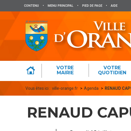
Panneau de gestion des cookies
CONTENU
•
MENU PRINCIPAL
•
PIED DE PAGE
•
AIDE
VOTRE
VOTRE
MAIRIE
QUOTIDIEN
Vous êtes ici :
ville-orange.fr
Agenda
RENAUD CA
RENAUD CA