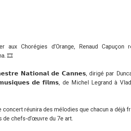
ier aux Chorégies d’Orange, Renaud Capuçon r
. 🎞️
𝘁𝗿𝗲 𝗡𝗮𝘁𝗶𝗼𝗻𝗮𝗹 𝗱𝗲 𝗖𝗮𝗻𝗻𝗲𝘀, dirigé par Du
 𝗺𝘂𝘀𝗶𝗾𝘂𝗲𝘀 𝗱𝗲 𝗳𝗶𝗹𝗺𝘀, de Michel Legrand à 
e concert réunira des mélodies que chacun a déjà f
 de chefs-d’œuvre du 7e art.