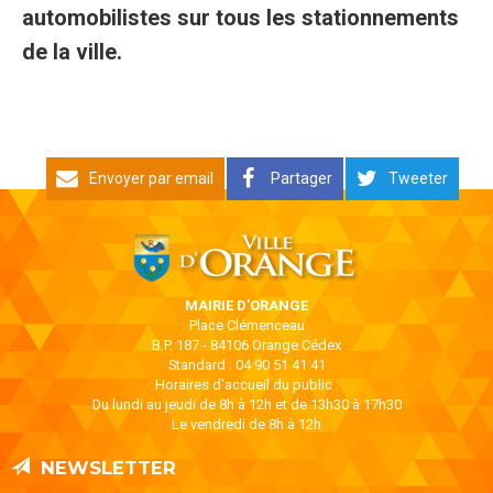
automobilistes sur tous les stationnements
de la ville.
Envoyer par email
Partager
Tweeter
MAIRIE D'ORANGE
Place Clémenceau
B.P. 187 - 84106 Orange Cédex
Standard : 04 90 51 41 41
Horaires d'accueil du public :
Du lundi au jeudi de 8h à 12h et de 13h30 à 17h30
Le vendredi de 8h à 12h
NEWSLETTER