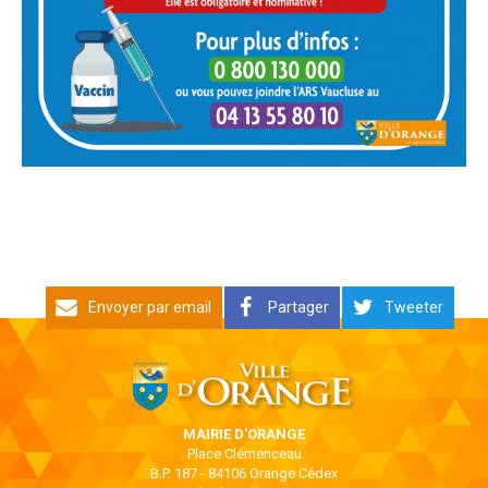
Envoyer par email
Partager
Tweeter
MAIRIE D'ORANGE
Place Clémenceau
B.P. 187 - 84106 Orange Cédex