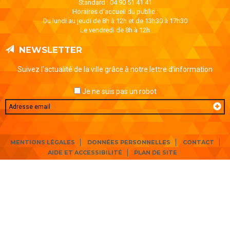
Standard : 04 90 51 41 41
Horaires d'accueil du public :
Du lundi au jeudi de 8h à 12h et de 13h30 à 17h30
Le vendredi de 8h à 12h
NEWSLETTER
Suivez l’actualité de la ville grâce à notre lettre d’information
Je ne suis pas un robot
Email
MENTIONS LÉGALES
DONNÉES PERSONNELLES
CONTACT
AIDE ET ACCESSIBILITÉ
PLAN DE SITE