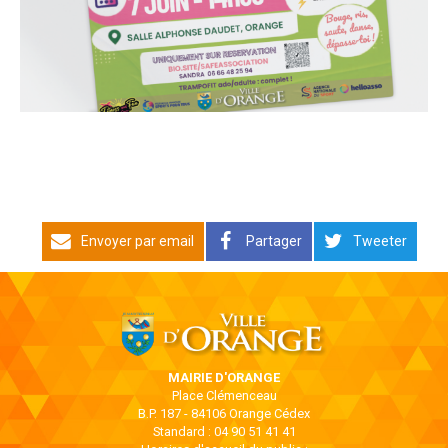
Envoyer par email
Partager
Tweeter
MAIRIE D'ORANGE
Place Clémenceau
B.P. 187 - 84106 Orange Cédex
Standard : 04 90 51 41 41