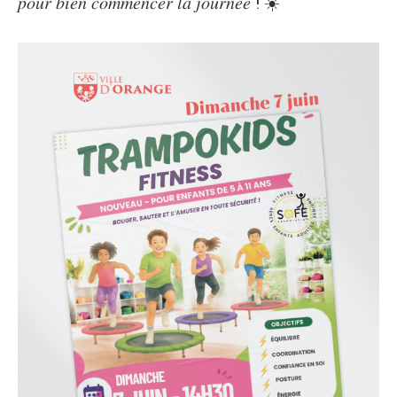
𝑝𝑜𝑢𝑟 𝑏𝑖𝑒𝑛 𝑐𝑜𝑚𝑚𝑒𝑛𝑐𝑒𝑟 𝑙𝑎 𝑗𝑜𝑢𝑟𝑛𝑒́𝑒 ! ☀️