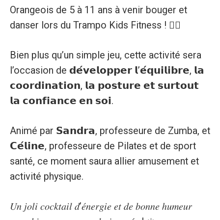
Orangeois de 5 à 11 ans à venir bouger et
danser lors du Trampo Kids Fitness ! 🤸‍♀️
Bien plus qu’un simple jeu, cette activité sera
l’occasion de 𝗱𝗲́𝘃𝗲𝗹𝗼𝗽𝗽𝗲𝗿 𝗹’𝗲́𝗾𝘂𝗶𝗹𝗶𝗯𝗿𝗲, 𝗹𝗮
𝗰𝗼𝗼𝗿𝗱𝗶𝗻𝗮𝘁𝗶𝗼𝗻, 𝗹𝗮 𝗽𝗼𝘀𝘁𝘂𝗿𝗲 𝗲𝘁 𝘀𝘂𝗿𝘁𝗼𝘂𝘁
𝗹𝗮 𝗰𝗼𝗻𝗳𝗶𝗮𝗻𝗰𝗲 𝗲𝗻 𝘀𝗼𝗶.
Animé par 𝗦𝗮𝗻𝗱𝗿𝗮, professeure de Zumba, et
𝗖𝗲́𝗹𝗶𝗻𝗲, professeure de Pilates et de sport
santé, ce moment saura allier amusement et
activité physique.
𝑈𝑛 𝑗𝑜𝑙𝑖 𝑐𝑜𝑐𝑘𝑡𝑎𝑖𝑙 𝑑’𝑒́𝑛𝑒𝑟𝑔𝑖𝑒 𝑒𝑡 𝑑𝑒 𝑏𝑜𝑛𝑛𝑒 ℎ𝑢𝑚𝑒𝑢𝑟