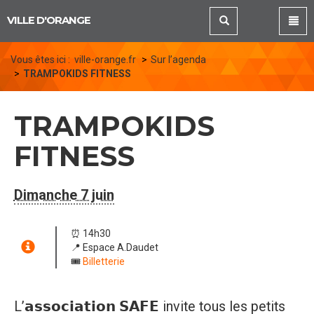
Panneau de gestion des cookies
VILLE D'ORANGE
Vous êtes ici :
ville-orange.fr
Sur l’agenda
TRAMPOKIDS FITNESS
TRAMPOKIDS
FITNESS
Dimanche 7 juin
⏰ 14h30
📍 Espace A.Daudet
🎟️
Billetterie
L’𝗮𝘀𝘀𝗼𝗰𝗶𝗮𝘁𝗶𝗼𝗻 𝗦𝗔𝗙𝗘 invite tous les petits