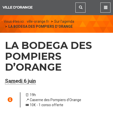
Panneau de gestion des cookies
VILLE D'ORANGE
Vous êtes ici :
ville-orange.fr
Sur l’agenda
LA BODEGA DES POMPIERS D’ORANGE
LA BODEGA DES
POMPIERS
D’ORANGE
Samedi 6 juin
⏰ 19h
📍 Caserne des Pompiers d’Orange
🎟️ 10€ - 1 conso offerte