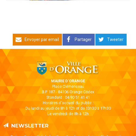
Envoyer par email
Partager
Tweeter
MAIRIE D'ORANGE
Place Clémenceau
B.P. 187 - 84106 Orange Cédex
Standard : 04 90 51 41 41
Horaires d'accueil du public :
Du lundi au jeudi de 8h à 12h et de 13h30 à 17h30
Le vendredi de 8h à 12h
NEWSLETTER