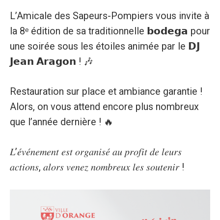
L’Amicale des Sapeurs-Pompiers vous invite à
la 8ᵉ édition de sa traditionnelle 𝗯𝗼𝗱𝗲𝗴𝗮 pour
une soirée sous les étoiles animée par le 𝗗𝗝
𝗝𝗲𝗮𝗻 𝗔𝗿𝗮𝗴𝗼𝗻 ! 🎶
Restauration sur place et ambiance garantie !
Alors, on vous attend encore plus nombreux
que l’année dernière ! 🔥
𝐿’𝑒́𝑣𝑒́𝑛𝑒𝑚𝑒𝑛𝑡 𝑒𝑠𝑡 𝑜𝑟𝑔𝑎𝑛𝑖𝑠𝑒́ 𝑎𝑢 𝑝𝑟𝑜𝑓𝑖𝑡 𝑑𝑒 𝑙𝑒𝑢𝑟𝑠
𝑎𝑐𝑡𝑖𝑜𝑛𝑠, 𝑎𝑙𝑜𝑟𝑠 𝑣𝑒𝑛𝑒𝑧 𝑛𝑜𝑚𝑏𝑟𝑒𝑢𝑥 𝑙𝑒𝑠 𝑠𝑜𝑢𝑡𝑒𝑛𝑖𝑟 !