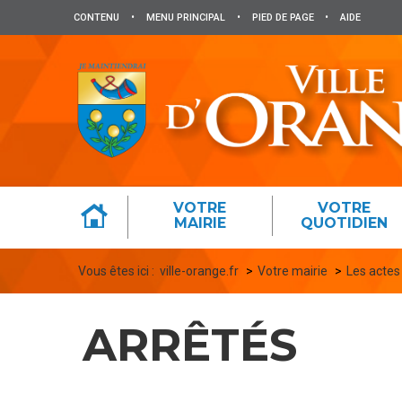
Panneau de gestion des cookies
CONTENU
•
MENU PRINCIPAL
•
PIED DE PAGE
•
AIDE
VOTRE
VOTRE
MAIRIE
QUOTIDIEN
Vous êtes ici :
ville-orange.fr
Votre mairie
Les actes
ARRÊTÉS