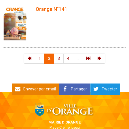
Orange N°141
1
2
3
4
...
Envoyer par email
Partager
Tweeter
MAIRIE D'ORANGE
Place Clémenceau